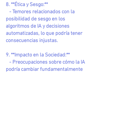
8. **Ética y Sesgo:**
- Temores relacionados con la
posibilidad de sesgo en los
algoritmos de IA y decisiones
automatizadas, lo que podría tener
consecuencias injustas.
9. **Impacto en la Sociedad:**
- Preocupaciones sobre cómo la IA
podría cambiar fundamentalmente
la sociedad y las relaciones
humanas, generando ansiedad
sobre lo desconocido.
Es fundamental abordar estos
temores mediante la educación, la
transparencia en el desarrollo de
tecnologías de IA, y la