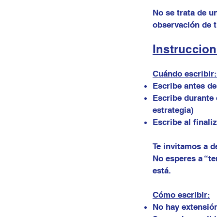
No se trata de u
observación de t
Instruccion
Cuándo escribir:
Escribe antes d
Escribe durante 
estrategia)
Escribe al final
Te invitamos a d
No esperes a “te
está.
Cómo escribir:
No hay extensió