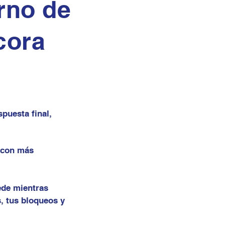
rno de
cora
puesta final,
 con más
ede mientras
, tus bloqueos y