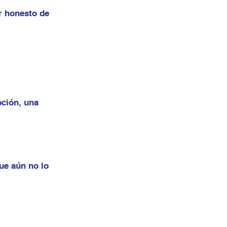
ar honesto de
oción, una
que aún no lo