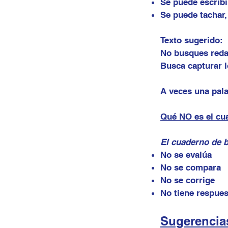
Se puede escribi
Se puede tachar, 
Texto sugerido:
No busques reda
Busca capturar l
A veces una pala
Qué NO es el cu
El cuaderno de b
No se evalúa
No se compara
No se corrige
No tiene respues
Sugerencias