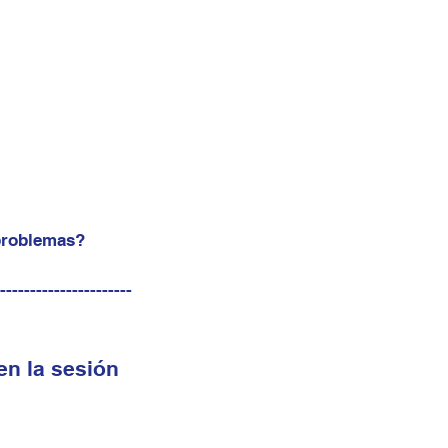
 problemas?
---------------------
en la sesión