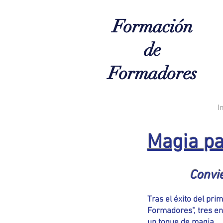
Formación
de
Formadores
I
Magia pa
Convie
Tras el éxito del pr
Formadores", tres en
un toque de magia.