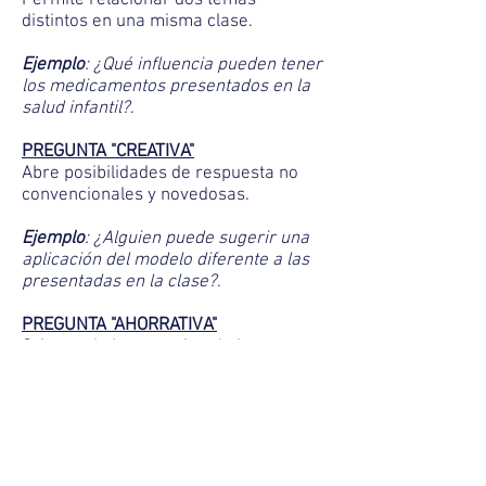
Permite relacionar dos temas
distintos en una misma clase.
Ejemplo
: ¿Qué influencia pueden tener
los medicamentos presentados en la
salud infantil?
.
PREGUNTA "CREATIVA"
Abre posibilidades de respuesta no
convencionales y novedosas.
Ejemplo
: ¿Alguien puede sugerir una
aplicación del modelo diferente a las
presentadas en la clase?
.
PREGUNTA "AHORRATIVA"
Orienta al alumno evitando la
necesidad de formular preguntas
complementarias.
Ejemplo
: ¿Cuánto dinero costará el
montaje en condiciones regulares y
cuántas personas deberán trabajar en