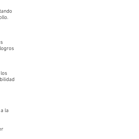
itando
llo.
ás
 logros
 los
bilidad
a la
er