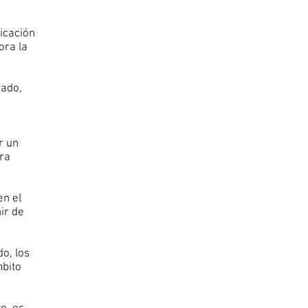
nicación
ora la
rado,
u
r un
ara
en el
ir de
do, los
mbito