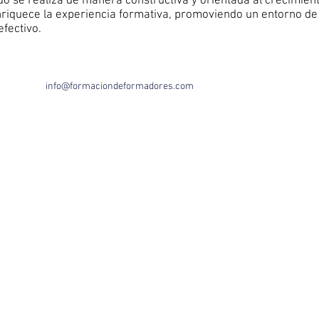
do se realiza de manera constructiva y orientada al crecimient
riquece la experiencia formativa, promoviendo un entorno de
efectivo.
info@formaciondeformadores.com