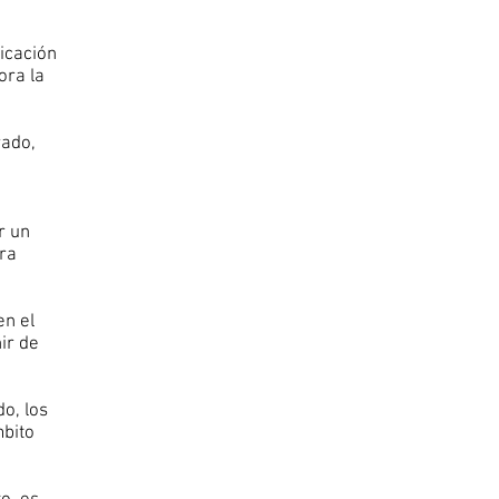
nicación
ora la
rado,
u
r un
ara
en el
ir de
do, los
mbito