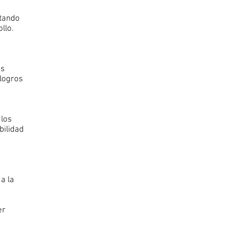
itando
llo.
ás
 logros
 los
bilidad
a la
er