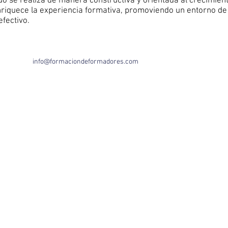
do se realiza de manera constructiva y orientada al crecimient
riquece la experiencia formativa, promoviendo un entorno de
efectivo.
info@formaciondeformadores.com